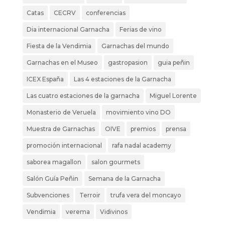
Catas
CECRV
conferencias
Dia internacional Garnacha
Ferias de vino
Fiesta de la Vendimia
Garnachas del mundo
Garnachas en el Museo
gastropasion
guia peñin
ICEX España
Las 4 estaciones de la Garnacha
Las cuatro estaciones de la garnacha
Miguel Lorente
Monasterio de Veruela
movimiento vino DO
Muestra de Garnachas
OIVE
premios
prensa
promoción internacional
rafa nadal academy
saborea magallon
salon gourmets
Salón Guía Peñin
Semana de la Garnacha
Subvenciones
Terroir
trufa vera del moncayo
Vendimia
verema
Vidivinos