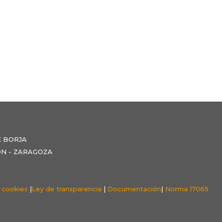
E BORJA
NZÓN - ZARAGOZA
e cookies
|
Ley de transparencia
|
Documentación
|
Norma 17065