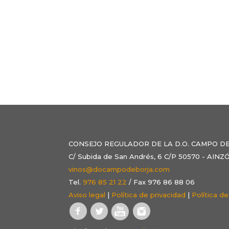
CONSEJO REGULADOR DE LA D.O. CAMPO D
C/ Subida de San Andrés, 6 C/P 50570 - AI
vinos@docampodeborja.com
Tel.
976 85 21 22
/ Fax 976 86 88 06
Aviso legal
|
Política de privacidad
|
Política d