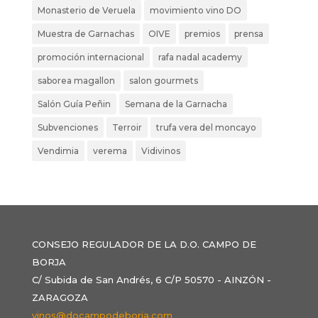
Monasterio de Veruela
movimiento vino DO
Muestra de Garnachas
OIVE
premios
prensa
promoción internacional
rafa nadal academy
saborea magallon
salon gourmets
Salón Guía Peñin
Semana de la Garnacha
Subvenciones
Terroir
trufa vera del moncayo
Vendimia
verema
Vidivinos
CONSEJO REGULADOR DE LA D.O. CAMPO DE
BORJA
C/ Subida de San Andrés, 6 C/P 50570 - AINZÓN -
ZARAGOZA
vinos@docampodeborja.com