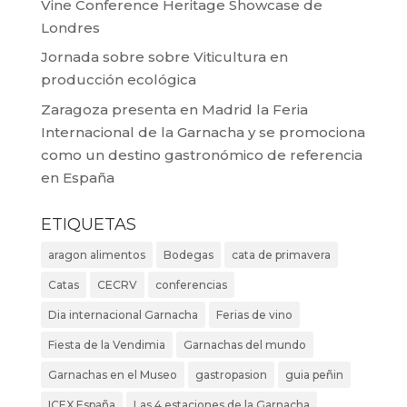
Vine Conference Heritage Showcase de
Londres
Jornada sobre sobre Viticultura en
producción ecológica
Zaragoza presenta en Madrid la Feria
Internacional de la Garnacha y se promociona
como un destino gastronómico de referencia
en España
ETIQUETAS
aragon alimentos
Bodegas
cata de primavera
Catas
CECRV
conferencias
Dia internacional Garnacha
Ferias de vino
Fiesta de la Vendimia
Garnachas del mundo
Garnachas en el Museo
gastropasion
guia peñin
ICEX España
Las 4 estaciones de la Garnacha