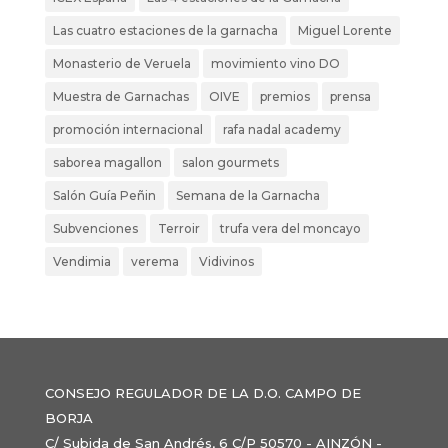
Las cuatro estaciones de la garnacha
Miguel Lorente
Monasterio de Veruela
movimiento vino DO
Muestra de Garnachas
OIVE
premios
prensa
promoción internacional
rafa nadal academy
saborea magallon
salon gourmets
Salón Guía Peñin
Semana de la Garnacha
Subvenciones
Terroir
trufa vera del moncayo
Vendimia
verema
Vidivinos
CONSEJO REGULADOR DE LA D.O. CAMPO DE
BORJA
C/ Subida de San Andrés, 6 C/P 50570 - AINZÓN -