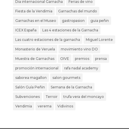
Dia internacional Garnacha
Ferias de vino
Fiesta de la Vendimia
Garnachas del mundo
Garnachas en el Museo
gastropasion
guia peñin
ICEX España
Las 4 estaciones de la Garnacha
Las cuatro estaciones de la garnacha
Miguel Lorente
Monasterio de Veruela
movimiento vino DO
Muestra de Garnachas
OIVE
premios
prensa
promoción internacional
rafa nadal academy
saborea magallon
salon gourmets
Salón Guía Peñin
Semana de la Garnacha
Subvenciones
Terroir
trufa vera del moncayo
Vendimia
verema
Vidivinos