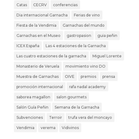
Catas
CECRV
conferencias
Dia internacional Garnacha
Ferias de vino
Fiesta de la Vendimia
Garnachas del mundo
Garnachas en el Museo
gastropasion
guia peñin
ICEX España
Las 4 estaciones de la Garnacha
Las cuatro estaciones de la garnacha
Miguel Lorente
Monasterio de Veruela
movimiento vino DO
Muestra de Garnachas
OIVE
premios
prensa
promoción internacional
rafa nadal academy
saborea magallon
salon gourmets
Salón Guía Peñin
Semana de la Garnacha
Subvenciones
Terroir
trufa vera del moncayo
Vendimia
verema
Vidivinos