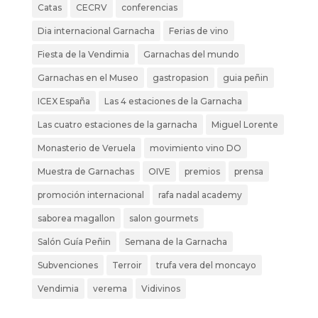
Catas
CECRV
conferencias
Dia internacional Garnacha
Ferias de vino
Fiesta de la Vendimia
Garnachas del mundo
Garnachas en el Museo
gastropasion
guia peñin
ICEX España
Las 4 estaciones de la Garnacha
Las cuatro estaciones de la garnacha
Miguel Lorente
Monasterio de Veruela
movimiento vino DO
Muestra de Garnachas
OIVE
premios
prensa
promoción internacional
rafa nadal academy
saborea magallon
salon gourmets
Salón Guía Peñin
Semana de la Garnacha
Subvenciones
Terroir
trufa vera del moncayo
Vendimia
verema
Vidivinos