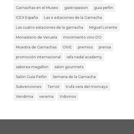
Garnachas en el Museo
gastropasion
guia peñin
ICEX España
Las 4 estaciones de la Garnacha
Las cuatro estaciones de la garnacha
Miguel Lorente
Monasterio de Veruela
movimiento vino DO
Muestra de Garnachas
OIVE
premios
prensa
promoción internacional
rafa nadal academy
saborea magallon
salon gourmets
Salón Guía Peñin
Semana de la Garnacha
Subvenciones
Terroir
trufa vera del moncayo
Vendimia
verema
Vidivinos