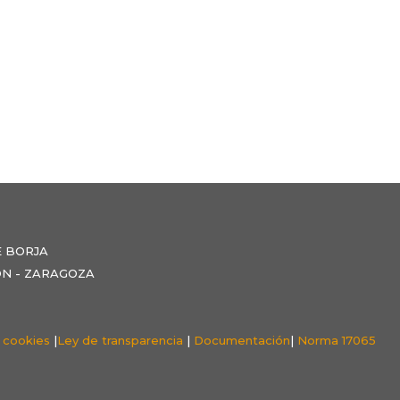
E BORJA
NZÓN - ZARAGOZA
e cookies
|
Ley de transparencia
|
Documentación
|
Norma 17065