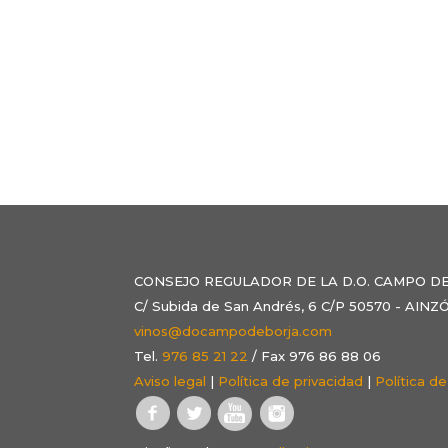
CONSEJO REGULADOR DE LA D.O. CAMPO D
C/ Subida de San Andrés, 6 C/P 50570 - AI
vinos@docampodeborja.com
Tel.
976 85 21 22
/ Fax 976 86 88 06
Aviso legal
|
Política de privacidad
|
Política d