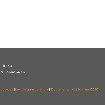
E BORJA
NZÓN - ZARAGOZA
e cookies
|
Ley de transparencia
|
Documentación
|
Norma 17065