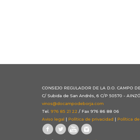
CONSEJO REGULADOR DE LA D.O. CAMPO D
C/ Subida de San Andrés, 6 C/P 50570 - AI
vinos@docampodeborja.com
Tel.
976 85 21 22
/ Fax 976 86 88 06
Aviso legal
|
Política de privacidad
|
Política d