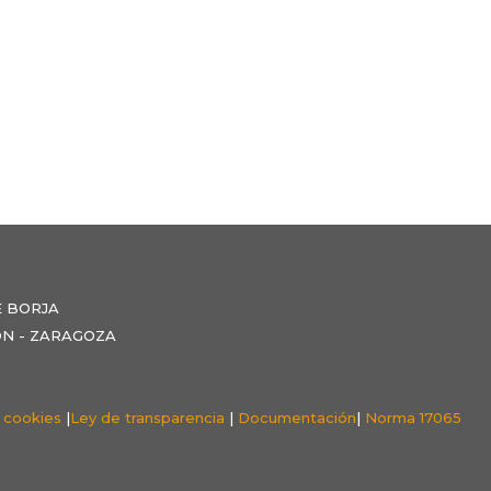
E BORJA
NZÓN - ZARAGOZA
e cookies
|
Ley de transparencia
|
Documentación
|
Norma 17065