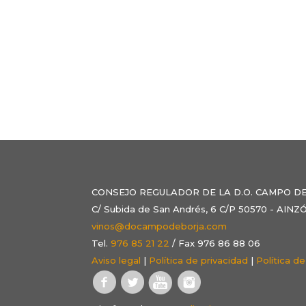
CONSEJO REGULADOR DE LA D.O. CAMPO D
C/ Subida de San Andrés, 6 C/P 50570 - AI
vinos@docampodeborja.com
Tel.
976 85 21 22
/ Fax 976 86 88 06
Aviso legal
|
Política de privacidad
|
Política d