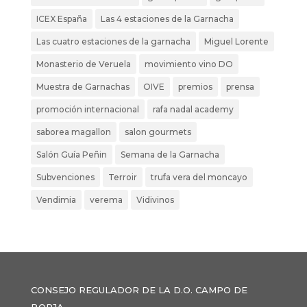
ICEX España
Las 4 estaciones de la Garnacha
Las cuatro estaciones de la garnacha
Miguel Lorente
Monasterio de Veruela
movimiento vino DO
Muestra de Garnachas
OIVE
premios
prensa
promoción internacional
rafa nadal academy
saborea magallon
salon gourmets
Salón Guía Peñin
Semana de la Garnacha
Subvenciones
Terroir
trufa vera del moncayo
Vendimia
verema
Vidivinos
CONSEJO REGULADOR DE LA D.O. CAMPO DE
BORJA