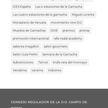
ICEX España
Las 4 estaciones de la Garnacha
Las cuatro estaciones de la garnacha
Miguel Lorente
Monasterio de Veruela
movimiento vino DO
Muestra de Garnachas
OIVE
premios
prensa
promoción internacional
rafa nadal academy
saborea magallon
salon gourmets
Salón Guía Peñin
Semana de la Garnacha
Subvenciones
Terroir
trufa vera del moncayo
Vendimia
verema
Vidivinos
CONSEJO REGULADOR DE LA D.O. CAMPO DE
BORJA