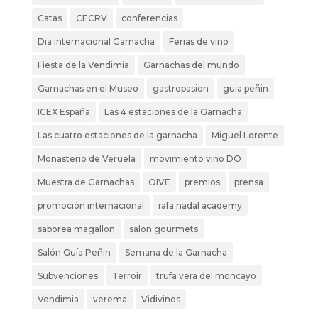
Catas
CECRV
conferencias
Dia internacional Garnacha
Ferias de vino
Fiesta de la Vendimia
Garnachas del mundo
Garnachas en el Museo
gastropasion
guia peñin
ICEX España
Las 4 estaciones de la Garnacha
Las cuatro estaciones de la garnacha
Miguel Lorente
Monasterio de Veruela
movimiento vino DO
Muestra de Garnachas
OIVE
premios
prensa
promoción internacional
rafa nadal academy
saborea magallon
salon gourmets
Salón Guía Peñin
Semana de la Garnacha
Subvenciones
Terroir
trufa vera del moncayo
Vendimia
verema
Vidivinos