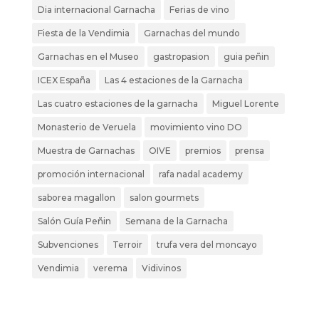
Dia internacional Garnacha
Ferias de vino
Fiesta de la Vendimia
Garnachas del mundo
Garnachas en el Museo
gastropasion
guia peñin
ICEX España
Las 4 estaciones de la Garnacha
Las cuatro estaciones de la garnacha
Miguel Lorente
Monasterio de Veruela
movimiento vino DO
Muestra de Garnachas
OIVE
premios
prensa
promoción internacional
rafa nadal academy
saborea magallon
salon gourmets
Salón Guía Peñin
Semana de la Garnacha
Subvenciones
Terroir
trufa vera del moncayo
Vendimia
verema
Vidivinos