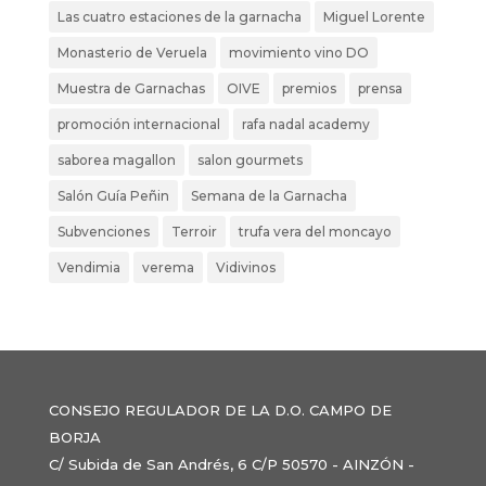
Las cuatro estaciones de la garnacha
Miguel Lorente
Monasterio de Veruela
movimiento vino DO
Muestra de Garnachas
OIVE
premios
prensa
promoción internacional
rafa nadal academy
saborea magallon
salon gourmets
Salón Guía Peñin
Semana de la Garnacha
Subvenciones
Terroir
trufa vera del moncayo
Vendimia
verema
Vidivinos
CONSEJO REGULADOR DE LA D.O. CAMPO DE
BORJA
C/ Subida de San Andrés, 6 C/P 50570 - AINZÓN -