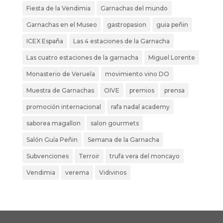
Fiesta de la Vendimia
Garnachas del mundo
Garnachas en el Museo
gastropasion
guia peñin
ICEX España
Las 4 estaciones de la Garnacha
Las cuatro estaciones de la garnacha
Miguel Lorente
Monasterio de Veruela
movimiento vino DO
Muestra de Garnachas
OIVE
premios
prensa
promoción internacional
rafa nadal academy
saborea magallon
salon gourmets
Salón Guía Peñin
Semana de la Garnacha
Subvenciones
Terroir
trufa vera del moncayo
Vendimia
verema
Vidivinos