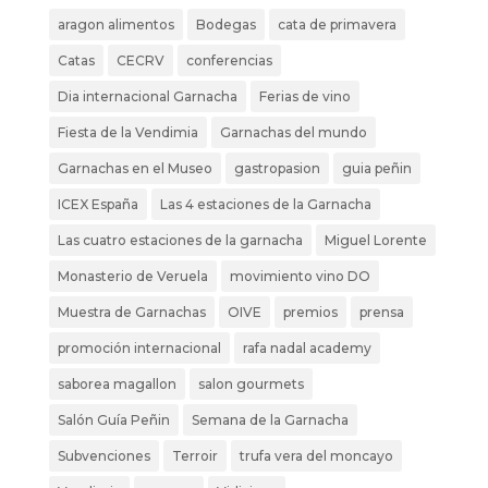
aragon alimentos
Bodegas
cata de primavera
Catas
CECRV
conferencias
Dia internacional Garnacha
Ferias de vino
Fiesta de la Vendimia
Garnachas del mundo
Garnachas en el Museo
gastropasion
guia peñin
ICEX España
Las 4 estaciones de la Garnacha
Las cuatro estaciones de la garnacha
Miguel Lorente
Monasterio de Veruela
movimiento vino DO
Muestra de Garnachas
OIVE
premios
prensa
promoción internacional
rafa nadal academy
saborea magallon
salon gourmets
Salón Guía Peñin
Semana de la Garnacha
Subvenciones
Terroir
trufa vera del moncayo