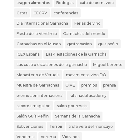
aragon alimentos
Bodegas
cata de primavera
Catas
CECRV
conferencias
Dia internacional Garnacha
Ferias de vino
Fiesta de la Vendimia
Garnachas del mundo
Garnachas en el Museo
gastropasion
guia peñin
ICEX España
Las 4 estaciones de la Garnacha
Las cuatro estaciones de la garnacha
Miguel Lorente
Monasterio de Veruela
movimiento vino DO
Muestra de Garnachas
OIVE
premios
prensa
promoción internacional
rafa nadal academy
saborea magallon
salon gourmets
Salón Guía Peñin
Semana de la Garnacha
Subvenciones
Terroir
trufa vera del moncayo
Vendimia
verema
Vidivinos