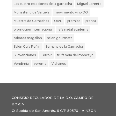
Las cuatro estaciones de la garnacha
Miguel Lorente
Monasterio de Veruela
movimiento vino DO
Muestra de Garnachas
OIVE
premios
prensa
promoción internacional
rafa nadal academy
saborea magallon
salon gourmets
Salón Guía Peñin
Semana de la Garnacha
Subvenciones
Terroir
trufa vera del moncayo
Vendimia
verema
Vidivinos
CONSEJO REGULADOR DE LA D.O. CAMPO DE
BORJA
C/ Subida de San Andrés, 6 C/P 50570 - AINZÓN -