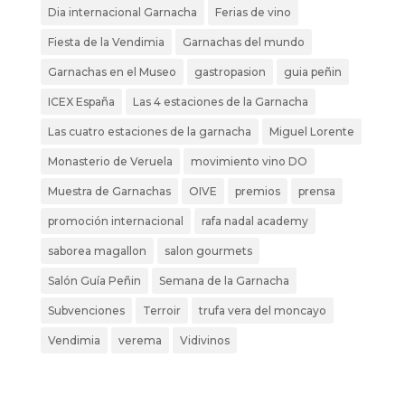
Dia internacional Garnacha
Ferias de vino
Fiesta de la Vendimia
Garnachas del mundo
Garnachas en el Museo
gastropasion
guia peñin
ICEX España
Las 4 estaciones de la Garnacha
Las cuatro estaciones de la garnacha
Miguel Lorente
Monasterio de Veruela
movimiento vino DO
Muestra de Garnachas
OIVE
premios
prensa
promoción internacional
rafa nadal academy
saborea magallon
salon gourmets
Salón Guía Peñin
Semana de la Garnacha
Subvenciones
Terroir
trufa vera del moncayo
Vendimia
verema
Vidivinos