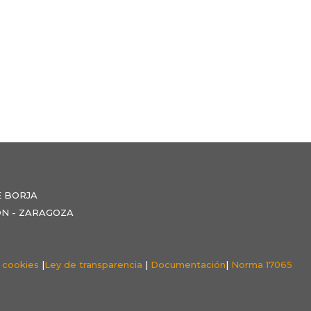
E BORJA
NZÓN - ZARAGOZA
e cookies
|
Ley de transparencia
|
Documentación
|
Norma 17065