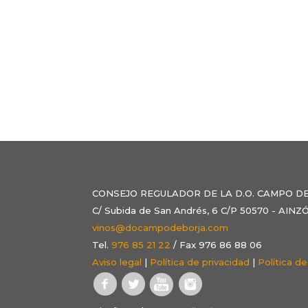
CONSEJO REGULADOR DE LA D.O. CAMPO D
C/ Subida de San Andrés, 6 C/P 50570 - AI
vinos@docampodeborja.com
Tel.
976 85 21 22
/ Fax 976 86 88 06
Aviso legal
|
Política de privacidad
|
Política d