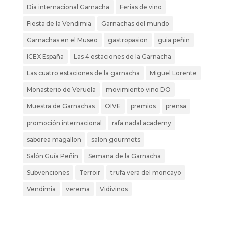
Dia internacional Garnacha
Ferias de vino
Fiesta de la Vendimia
Garnachas del mundo
Garnachas en el Museo
gastropasion
guia peñin
ICEX España
Las 4 estaciones de la Garnacha
Las cuatro estaciones de la garnacha
Miguel Lorente
Monasterio de Veruela
movimiento vino DO
Muestra de Garnachas
OIVE
premios
prensa
promoción internacional
rafa nadal academy
saborea magallon
salon gourmets
Salón Guía Peñin
Semana de la Garnacha
Subvenciones
Terroir
trufa vera del moncayo
Vendimia
verema
Vidivinos