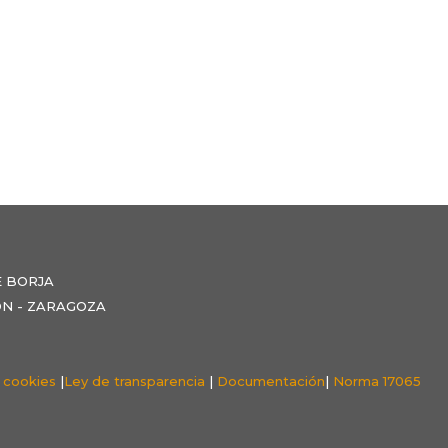
E BORJA
NZÓN - ZARAGOZA
e cookies
|
Ley de transparencia
|
Documentación
|
Norma 17065