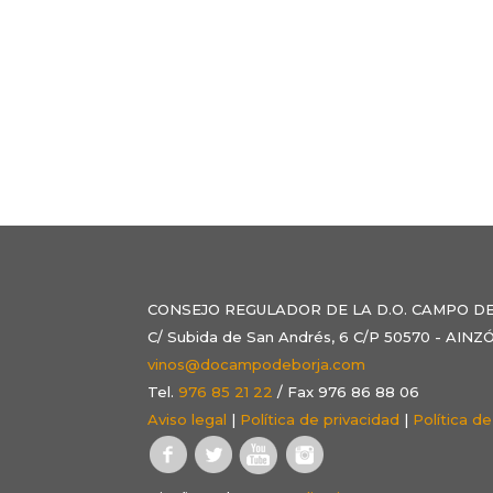
CONSEJO REGULADOR DE LA D.O. CAMPO D
C/ Subida de San Andrés, 6 C/P 50570 - AI
vinos@docampodeborja.com
Tel.
976 85 21 22
/ Fax 976 86 88 06
Aviso legal
|
Política de privacidad
|
Política d