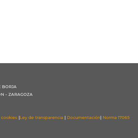
E BORJA
NZÓN - ZARAGOZA
e cookies
|
Ley de transparencia
|
Documentación
|
Norma 17065