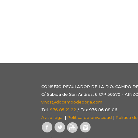
CONSEJO REGULADOR DE LA D.O. CAMPO D
C/ Subida de San Andrés, 6 C/P 50570 - AI
vinos@docampodeborja.com
Tel.
976 85 21 22
/ Fax 976 86 88 06
Aviso legal
|
Política de privacidad
|
Política d