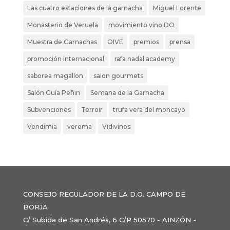
Las cuatro estaciones de la garnacha
Miguel Lorente
Monasterio de Veruela
movimiento vino DO
Muestra de Garnachas
OIVE
premios
prensa
promoción internacional
rafa nadal academy
saborea magallon
salon gourmets
Salón Guía Peñin
Semana de la Garnacha
Subvenciones
Terroir
trufa vera del moncayo
Vendimia
verema
Vidivinos
CONSEJO REGULADOR DE LA D.O. CAMPO DE
BORJA
C/ Subida de San Andrés, 6 C/P 50570 - AINZÓN -