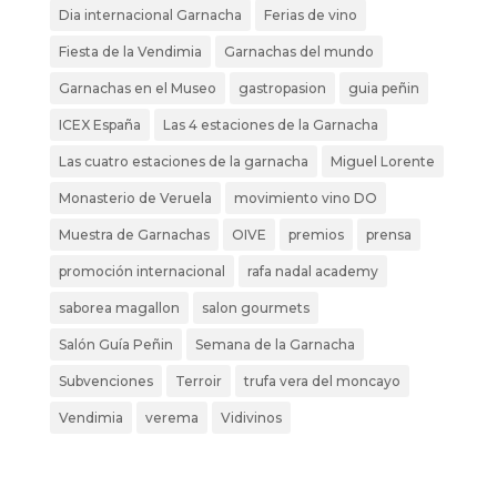
Dia internacional Garnacha
Ferias de vino
Fiesta de la Vendimia
Garnachas del mundo
Garnachas en el Museo
gastropasion
guia peñin
ICEX España
Las 4 estaciones de la Garnacha
Las cuatro estaciones de la garnacha
Miguel Lorente
Monasterio de Veruela
movimiento vino DO
Muestra de Garnachas
OIVE
premios
prensa
promoción internacional
rafa nadal academy
saborea magallon
salon gourmets
Salón Guía Peñin
Semana de la Garnacha
Subvenciones
Terroir
trufa vera del moncayo
Vendimia
verema
Vidivinos