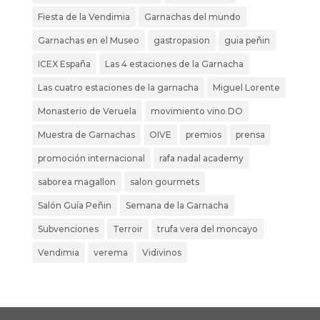
Fiesta de la Vendimia
Garnachas del mundo
Garnachas en el Museo
gastropasion
guia peñin
ICEX España
Las 4 estaciones de la Garnacha
Las cuatro estaciones de la garnacha
Miguel Lorente
Monasterio de Veruela
movimiento vino DO
Muestra de Garnachas
OIVE
premios
prensa
promoción internacional
rafa nadal academy
saborea magallon
salon gourmets
Salón Guía Peñin
Semana de la Garnacha
Subvenciones
Terroir
trufa vera del moncayo
Vendimia
verema
Vidivinos