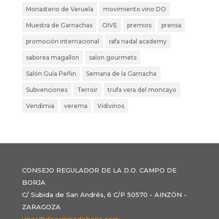
Monasterio de Veruela
movimiento vino DO
Muestra de Garnachas
OIVE
premios
prensa
promoción internacional
rafa nadal academy
saborea magallon
salon gourmets
Salón Guía Peñin
Semana de la Garnacha
Subvenciones
Terroir
trufa vera del moncayo
Vendimia
verema
Vidivinos
CONSEJO REGULADOR DE LA D.O. CAMPO DE
BORJA
C/ Subida de San Andrés, 6 C/P 50570 - AINZÓN -
ZARAGOZA
vinos@docampodeborja.com