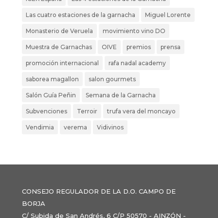
Las cuatro estaciones de la garnacha
Miguel Lorente
Monasterio de Veruela
movimiento vino DO
Muestra de Garnachas
OIVE
premios
prensa
promoción internacional
rafa nadal academy
saborea magallon
salon gourmets
Salón Guía Peñin
Semana de la Garnacha
Subvenciones
Terroir
trufa vera del moncayo
Vendimia
verema
Vidivinos
CONSEJO REGULADOR DE LA D.O. CAMPO DE
BORJA
C/ Subida de San Andrés, 6 C/P 50570 - AINZÓN -