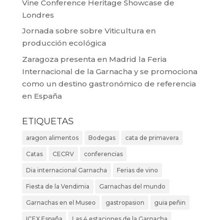
Vine Conference Heritage Showcase de
Londres
Jornada sobre sobre Viticultura en
producción ecológica
Zaragoza presenta en Madrid la Feria
Internacional de la Garnacha y se promociona
como un destino gastronómico de referencia
en España
ETIQUETAS
aragon alimentos
Bodegas
cata de primavera
Catas
CECRV
conferencias
Dia internacional Garnacha
Ferias de vino
Fiesta de la Vendimia
Garnachas del mundo
Garnachas en el Museo
gastropasion
guia peñin
ICEX España
Las 4 estaciones de la Garnacha