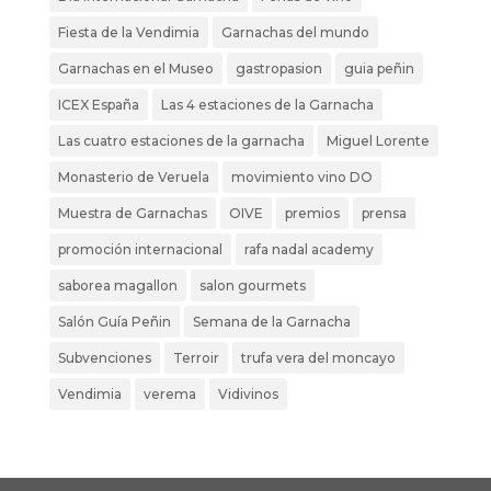
Fiesta de la Vendimia
Garnachas del mundo
Garnachas en el Museo
gastropasion
guia peñin
ICEX España
Las 4 estaciones de la Garnacha
Las cuatro estaciones de la garnacha
Miguel Lorente
Monasterio de Veruela
movimiento vino DO
Muestra de Garnachas
OIVE
premios
prensa
promoción internacional
rafa nadal academy
saborea magallon
salon gourmets
Salón Guía Peñin
Semana de la Garnacha
Subvenciones
Terroir
trufa vera del moncayo
Vendimia
verema
Vidivinos