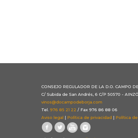
CONSEJO REGULADOR DE LA D.O. CAMPO D
C/ Subida de San Andrés, 6 C/P 50570 - AI
vinos@docampodeborja.com
Tel.
976 85 21 22
/ Fax 976 86 88 06
Aviso legal
|
Política de privacidad
|
Política d