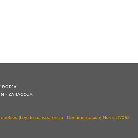
E BORJA
NZÓN - ZARAGOZA
e cookies
|
Ley de transparencia
|
Documentación
|
Norma 17065