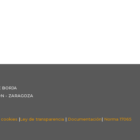
E BORJA
NZÓN - ZARAGOZA
e cookies
|
Ley de transparencia
|
Documentación
|
Norma 17065