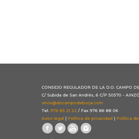
CONSEJO REGULADOR DE LA D.O. CAMPO D
C/ Subida de San Andrés, 6 C/P 50570 - AI
vinos@docampodeborja.com
Tel.
976 85 21 22
/ Fax 976 86 88 06
Aviso legal
|
Política de privacidad
|
Política d