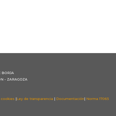
E BORJA
NZÓN - ZARAGOZA
e cookies
|
Ley de transparencia
|
Documentación
|
Norma 17065