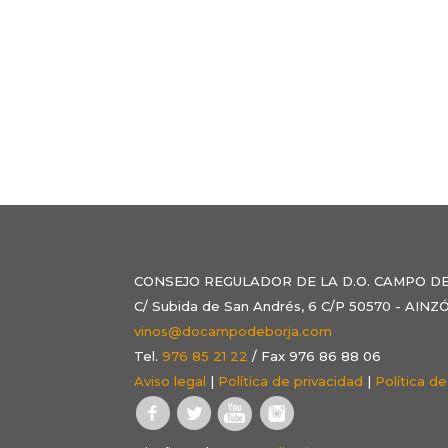
CONSEJO REGULADOR DE LA D.O. CAMPO D
C/ Subida de San Andrés, 6 C/P 50570 - AI
vinos@docampodeborja.com
Tel.
976 85 21 22
/ Fax 976 86 88 06
Aviso legal
|
Política de privacidad
|
Política d