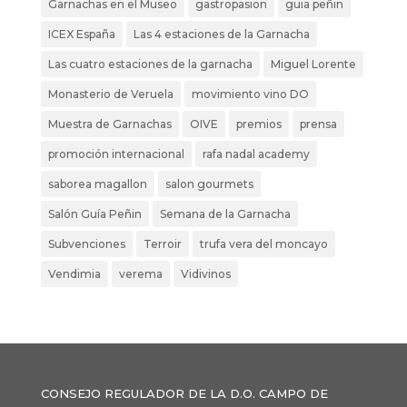
Garnachas en el Museo
gastropasion
guia peñin
ICEX España
Las 4 estaciones de la Garnacha
Las cuatro estaciones de la garnacha
Miguel Lorente
Monasterio de Veruela
movimiento vino DO
Muestra de Garnachas
OIVE
premios
prensa
promoción internacional
rafa nadal academy
saborea magallon
salon gourmets
Salón Guía Peñin
Semana de la Garnacha
Subvenciones
Terroir
trufa vera del moncayo
Vendimia
verema
Vidivinos
CONSEJO REGULADOR DE LA D.O. CAMPO DE