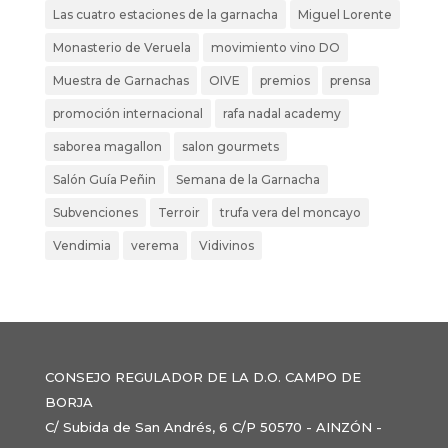
Las cuatro estaciones de la garnacha
Miguel Lorente
Monasterio de Veruela
movimiento vino DO
Muestra de Garnachas
OIVE
premios
prensa
promoción internacional
rafa nadal academy
saborea magallon
salon gourmets
Salón Guía Peñin
Semana de la Garnacha
Subvenciones
Terroir
trufa vera del moncayo
Vendimia
verema
Vidivinos
CONSEJO REGULADOR DE LA D.O. CAMPO DE
BORJA
C/ Subida de San Andrés, 6 C/P 50570 - AINZÓN -