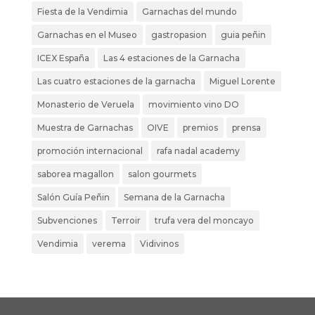
Fiesta de la Vendimia
Garnachas del mundo
Garnachas en el Museo
gastropasion
guia peñin
ICEX España
Las 4 estaciones de la Garnacha
Las cuatro estaciones de la garnacha
Miguel Lorente
Monasterio de Veruela
movimiento vino DO
Muestra de Garnachas
OIVE
premios
prensa
promoción internacional
rafa nadal academy
saborea magallon
salon gourmets
Salón Guía Peñin
Semana de la Garnacha
Subvenciones
Terroir
trufa vera del moncayo
Vendimia
verema
Vidivinos