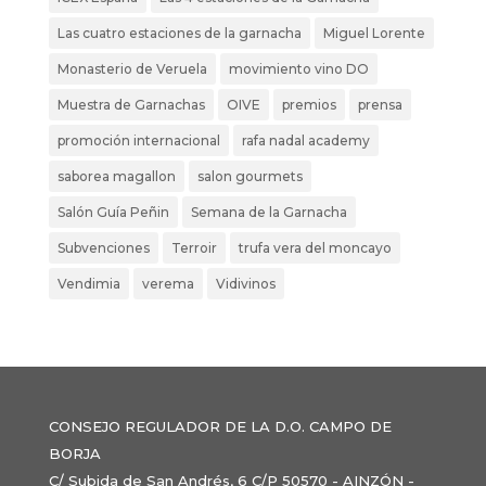
Las cuatro estaciones de la garnacha
Miguel Lorente
Monasterio de Veruela
movimiento vino DO
Muestra de Garnachas
OIVE
premios
prensa
promoción internacional
rafa nadal academy
saborea magallon
salon gourmets
Salón Guía Peñin
Semana de la Garnacha
Subvenciones
Terroir
trufa vera del moncayo
Vendimia
verema
Vidivinos
CONSEJO REGULADOR DE LA D.O. CAMPO DE
BORJA
C/ Subida de San Andrés, 6 C/P 50570 - AINZÓN -