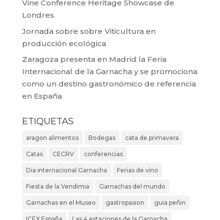
Vine Conference Heritage Showcase de
Londres
Jornada sobre sobre Viticultura en
producción ecológica
Zaragoza presenta en Madrid la Feria
Internacional de la Garnacha y se promociona
como un destino gastronómico de referencia
en España
ETIQUETAS
aragon alimentos
Bodegas
cata de primavera
Catas
CECRV
conferencias
Dia internacional Garnacha
Ferias de vino
Fiesta de la Vendimia
Garnachas del mundo
Garnachas en el Museo
gastropasion
guia peñin
ICEX España
Las 4 estaciones de la Garnacha