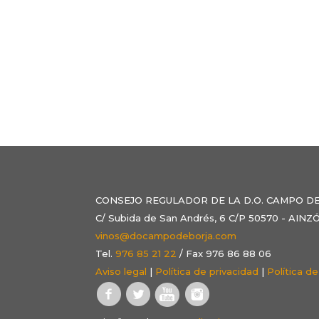
CONSEJO REGULADOR DE LA D.O. CAMPO D
C/ Subida de San Andrés, 6 C/P 50570 - AI
vinos@docampodeborja.com
Tel.
976 85 21 22
/ Fax 976 86 88 06
Aviso legal
|
Política de privacidad
|
Política d