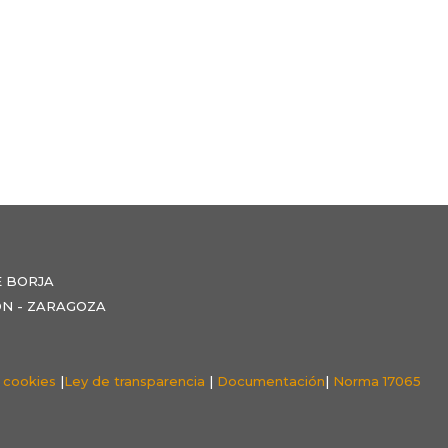
E BORJA
NZÓN - ZARAGOZA
e cookies
|
Ley de transparencia
|
Documentación
|
Norma 17065