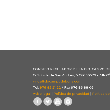
CONSEJO REGULADOR DE LA D.O. CAMPO D
C/ Subida de San Andrés, 6 C/P 50570 - AI
vinos@docampodeborja.com
Tel.
976 85 21 22
/ Fax 976 86 88 06
Aviso legal
|
Política de privacidad
|
Política d