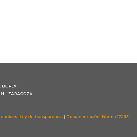
E BORJA
NZÓN - ZARAGOZA
e cookies
|
Ley de transparencia
|
Documentación
|
Norma 17065