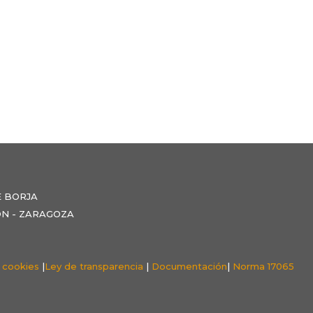
E BORJA
NZÓN - ZARAGOZA
e cookies
|
Ley de transparencia
|
Documentación
|
Norma 17065