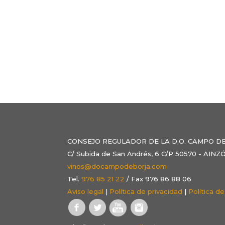
CONSEJO REGULADOR DE LA D.O. CAMPO D
C/ Subida de San Andrés, 6 C/P 50570 - AI
vinos@docampodeborja.com
Tel.
976 85 21 22
/ Fax 976 86 88 06
Aviso legal
|
Política de privacidad
|
Política d