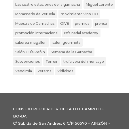
Las cuatro estaciones de la garnacha
Miguel Lorente
Monasterio de Veruela
movimiento vino DO
Muestra de Garnachas
OIVE
premios
prensa
promoción internacional
rafa nadal academy
saborea magallon
salon gourmets
Salón Guía Peñin
Semana de la Garnacha
Subvenciones
Terroir
trufa vera del moncayo
Vendimia
verema
Vidivinos
CONSEJO REGULADOR DE LA D.O. CAMPO DE
BORJA
C/ Subida de San Andrés, 6 C/P 50570 - AINZÓN -