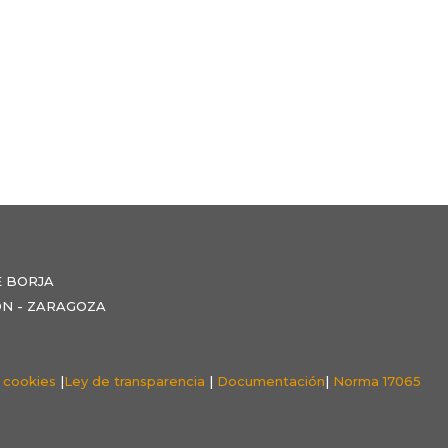
E BORJA
NZÓN - ZARAGOZA
e cookies
|
Ley de transparencia
|
Documentación
|
Norma 17065