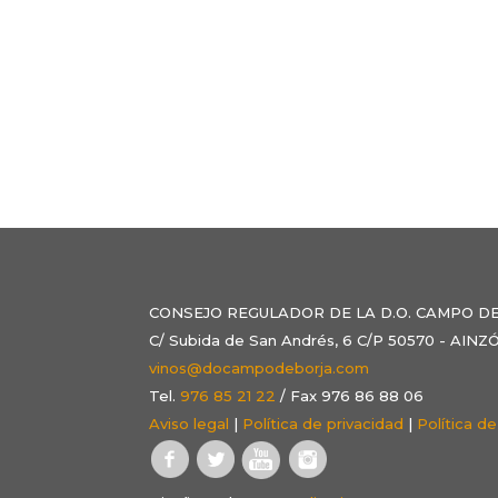
CONSEJO REGULADOR DE LA D.O. CAMPO D
C/ Subida de San Andrés, 6 C/P 50570 - AI
vinos@docampodeborja.com
Tel.
976 85 21 22
/ Fax 976 86 88 06
Aviso legal
|
Política de privacidad
|
Política d