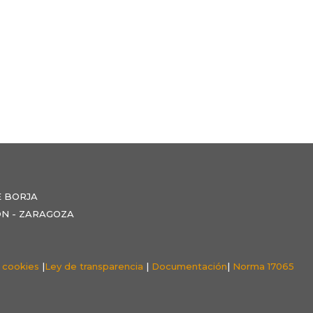
E BORJA
NZÓN - ZARAGOZA
e cookies
|
Ley de transparencia
|
Documentación
|
Norma 17065