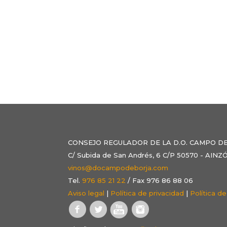
CONSEJO REGULADOR DE LA D.O. CAMPO D
C/ Subida de San Andrés, 6 C/P 50570 - AI
vinos@docampodeborja.com
Tel.
976 85 21 22
/ Fax 976 86 88 06
Aviso legal
|
Política de privacidad
|
Política d