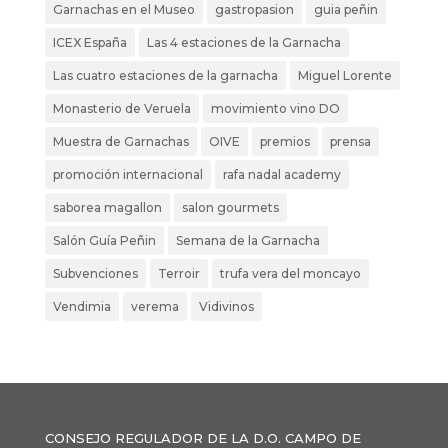
Garnachas en el Museo
gastropasion
guia peñin
ICEX España
Las 4 estaciones de la Garnacha
Las cuatro estaciones de la garnacha
Miguel Lorente
Monasterio de Veruela
movimiento vino DO
Muestra de Garnachas
OIVE
premios
prensa
promoción internacional
rafa nadal academy
saborea magallon
salon gourmets
Salón Guía Peñin
Semana de la Garnacha
Subvenciones
Terroir
trufa vera del moncayo
Vendimia
verema
Vidivinos
CONSEJO REGULADOR DE LA D.O. CAMPO DE