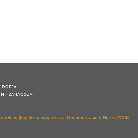
E BORJA
NZÓN - ZARAGOZA
e cookies
|
Ley de transparencia
|
Documentación
|
Norma 17065