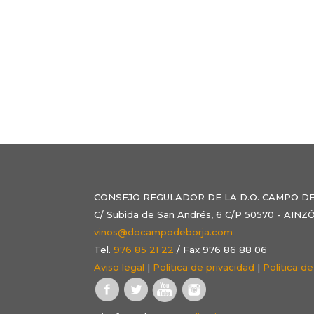
CONSEJO REGULADOR DE LA D.O. CAMPO D
C/ Subida de San Andrés, 6 C/P 50570 - AI
vinos@docampodeborja.com
Tel.
976 85 21 22
/ Fax 976 86 88 06
Aviso legal
|
Política de privacidad
|
Política d