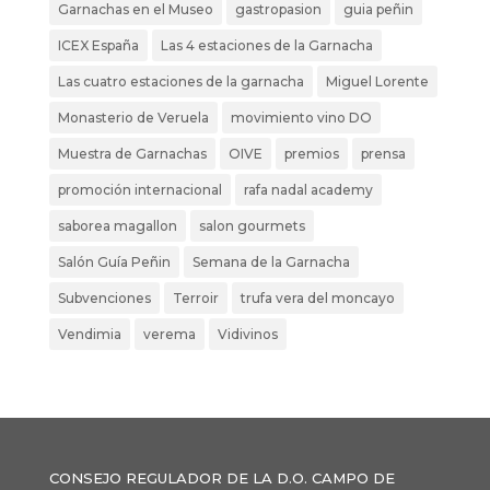
Garnachas en el Museo
gastropasion
guia peñin
ICEX España
Las 4 estaciones de la Garnacha
Las cuatro estaciones de la garnacha
Miguel Lorente
Monasterio de Veruela
movimiento vino DO
Muestra de Garnachas
OIVE
premios
prensa
promoción internacional
rafa nadal academy
saborea magallon
salon gourmets
Salón Guía Peñin
Semana de la Garnacha
Subvenciones
Terroir
trufa vera del moncayo
Vendimia
verema
Vidivinos
CONSEJO REGULADOR DE LA D.O. CAMPO DE