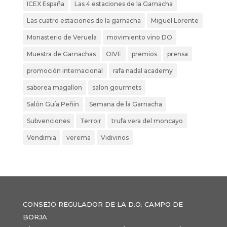
ICEX España
Las 4 estaciones de la Garnacha
Las cuatro estaciones de la garnacha
Miguel Lorente
Monasterio de Veruela
movimiento vino DO
Muestra de Garnachas
OIVE
premios
prensa
promoción internacional
rafa nadal academy
saborea magallon
salon gourmets
Salón Guía Peñin
Semana de la Garnacha
Subvenciones
Terroir
trufa vera del moncayo
Vendimia
verema
Vidivinos
CONSEJO REGULADOR DE LA D.O. CAMPO DE
BORJA