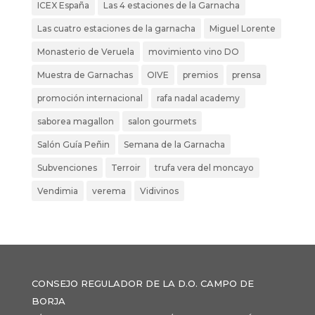
ICEX España
Las 4 estaciones de la Garnacha
Las cuatro estaciones de la garnacha
Miguel Lorente
Monasterio de Veruela
movimiento vino DO
Muestra de Garnachas
OIVE
premios
prensa
promoción internacional
rafa nadal academy
saborea magallon
salon gourmets
Salón Guía Peñin
Semana de la Garnacha
Subvenciones
Terroir
trufa vera del moncayo
Vendimia
verema
Vidivinos
CONSEJO REGULADOR DE LA D.O. CAMPO DE
BORJA