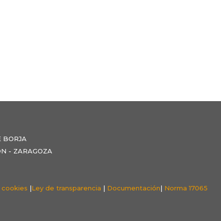
E BORJA
NZÓN - ZARAGOZA
e cookies
|
Ley de transparencia
|
Documentación
|
Norma 17065