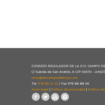
CONSEJO REGULADOR DE LA D.O. CAMPO D
C/ Subida de San Andrés, 6 C/P 50570 - AI
vinos@docampodeborja.com
Tel.
976 85 21 22
/ Fax 976 86 88 06
Aviso legal
|
Política de privacidad
|
Política d